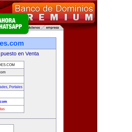
es.com
 puesto en Venta
DES.COM
com
dades
,
Portales
.com
tas