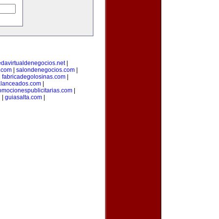
edavirtualdenegocios.net
|
.com
|
salondenegocios.com
|
|
fabricadegolosinas.com
|
alanceados.com
|
omocionespublicitarias.com
|
g
|
guiasalta.com
|