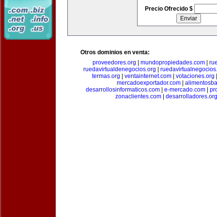
Precio Ofrecido $
Otros dominios en venta:
proveedores.org
|
mundopropiedades.com
|
ru
ruedavirtualdenegocios.org
|
ruedavirtualnegocios
termas.org
|
ventainternet.com
|
votaciones.org
mercadoexportador.com
|
alimentosb
desarrollosinformaticos.com
|
e-mercado.com
|
pr
zonaclientes.com
|
desarrolladores.or