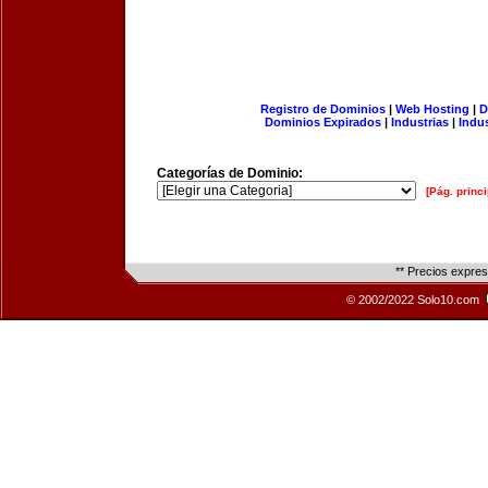
Registro de Dominios
|
Web Hosting
|
D
Dominios Expirados
|
Industrias
|
Indu
Categorías de Dominio:
[Pág. princi
** Precios expre
© 2002/2022 Solo10.com