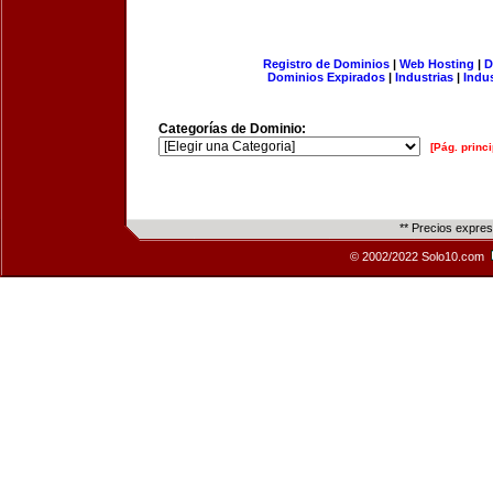
Registro de Dominios
|
Web Hosting
|
D
Dominios Expirados
|
Industrias
|
Indu
Categorías de Dominio:
[Pág. princi
** Precios expre
© 2002/2022 Solo10.com