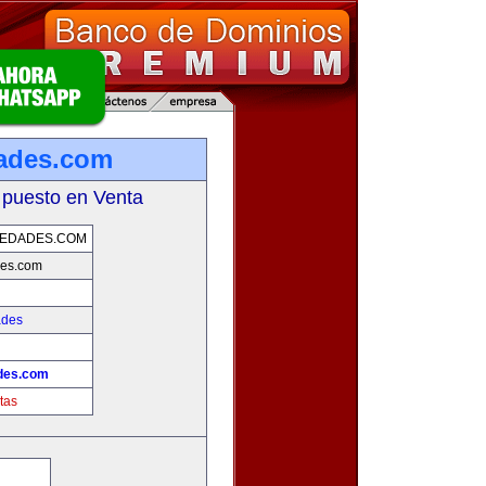
ades.com
 puesto en Venta
IEDADES.COM
des.com
ades
des.com
tas