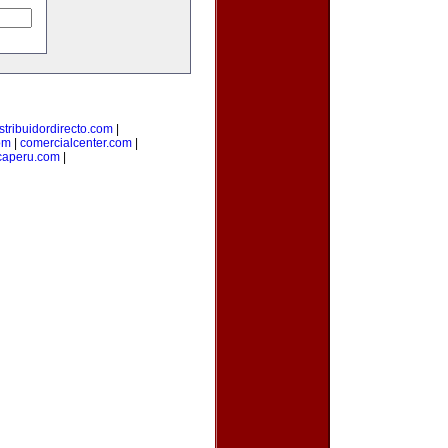
stribuidordirecto.com
|
om
|
comercialcenter.com
|
caperu.com
|