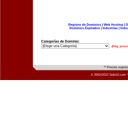
Registro de Dominios
|
Web Hosting
|
D
Dominios Expirados
|
Industrias
|
Indu
Categorías de Dominio:
[Pág. princi
** Precios expre
© 2002/2022 Solo10.com