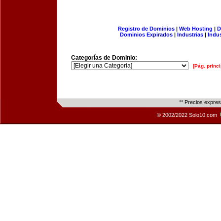
Registro de Dominios
|
Web Hosting
|
D
Dominios Expirados
|
Industrias
|
Indu
Categorías de Dominio:
[Pág. princi
** Precios expre
© 2002/2022 Solo10.com