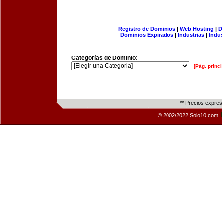
Registro de Dominios
|
Web Hosting
|
D
Dominios Expirados
|
Industrias
|
Indu
Categorías de Dominio:
[Pág. princi
** Precios expre
© 2002/2022 Solo10.com