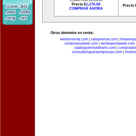
COMPRAR AHORA
Precio $
1,270.00
Precio 
COMPRAR AHORA
Otros dominios en venta:
webenventa.com
|
salaprensa.com
|
lineamuj
comprasnaweb.com
|
ventasporlaweb.com
catalogoinmobiliario.com
|
comprador
consultoriaparaempresas.com
|
vivien