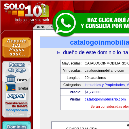
catalogoinmobili
El dueño de este dominio lo ha
Mayusculas:
CATALOGOINMOBILIARIO.
Minusculas:
catalogoinmobiliario.com
Longitud:
20 caracteres
Categorias:
Inmuebles y Propiedades
,
M
Precio:
$1,270.00
Visitar!
catalogoinmobiliario.com
Serán consideradas ofer
R