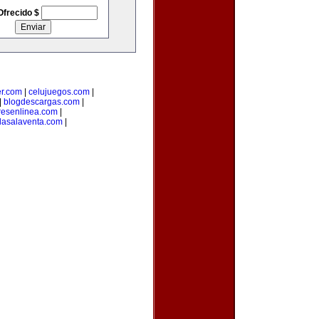
Ofrecido $
er.com
|
celujuegos.com
|
|
blogdescargas.com
|
esenlinea.com
|
dasalaventa.com
|