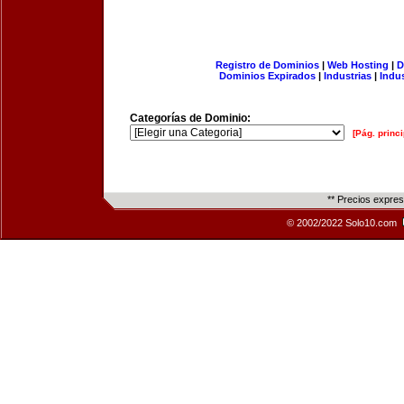
Registro de Dominios
|
Web Hosting
|
D
Dominios Expirados
|
Industrias
|
Indu
Categorías de Dominio:
[Pág. princi
** Precios expre
© 2002/2022 Solo10.com