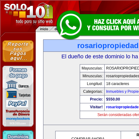
rosariopropieda
El dueño de este dominio lo ha
Mayusculas:
ROSARIOPROPIE
Minusculas:
rosariopropiedade
Longitud:
18 caracteres
Categorias:
Inmuebles y Propi
Precio:
$550.00
Visitar!
rosariopropiedad
Serán consideradas ofer
R