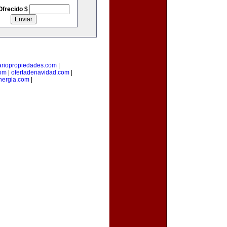
Ofrecido $
ariopropiedades.com
|
com
|
ofertadenavidad.com
|
ergia.com
|