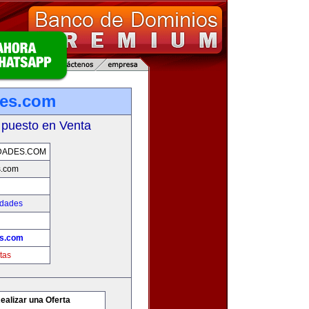
des.com
 puesto en Venta
DADES.COM
s.com
edades
es.com
tas
ealizar una Oferta