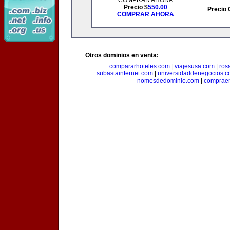
COMPRAR AHORA
Precio $
550.00
Precio 
COMPRAR AHORA
Otros dominios en venta:
compararhoteles.com
|
viajesusa.com
|
ros
subastainternet.com
|
universidaddenegocios.
nomesdedominio.com
|
compraen