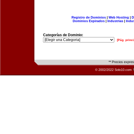
Registro de Dominios
|
Web Hosting
|
D
Dominios Expirados
|
Industrias
|
Indu
Categorías de Dominio:
[Pág. princi
** Precios expre
© 2002/2022 Solo10.com