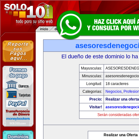
asesoresdenegoc
El dueño de este dominio lo ha
Mayusculas:
ASESORESDENEG
Minusculas:
asesoresdenegocio
Longitud:
18 caracteres
Categorias:
Negocios
,
Profesio
Precio:
Realizar una oferta
Visitar!
asesoresdenegoci
Serán consideradas ofer
Realizar una Oferta