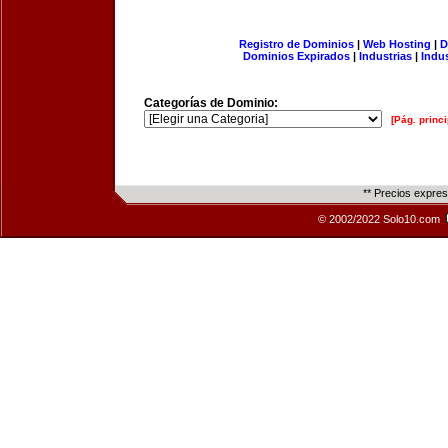
Registro de Dominios
|
Web Hosting
|
D
Dominios Expirados
|
Industrias
|
Indu
Categorías de Dominio:
[Pág. princi
** Precios expre
© 2002/2022 Solo10.com