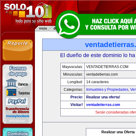
ventadetierra
El dueño de este dominio lo ha
Mayusculas:
VENTADETIERRAS.COM
Minusculas:
ventadetierras.com
Longitud:
14 caracteres
Categorias:
Inmuebles y Propiedades
,
Ven
Precio:
Realizar una oferta!
Visitar!
ventadetierras.com
Serán consideradas ofer
Realizar una Oferta