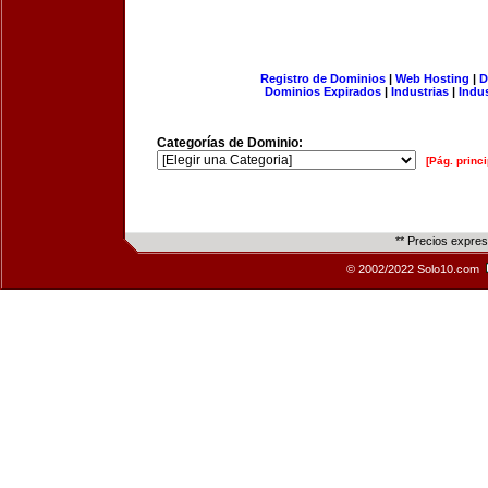
Registro de Dominios
|
Web Hosting
|
D
Dominios Expirados
|
Industrias
|
Indu
Categorías de Dominio:
[Pág. princi
** Precios expre
© 2002/2022 Solo10.com